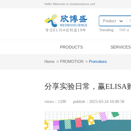
Hello! Welcome to neobioscience.net!
专注ELISA试剂盒19年
Tre
PRODUCTS
Home
PROMOTION
Promotio
Category
Sample Preparation
ELISA KITS
QuantiCyto®ELISA
分享实验日常，赢
QuantiCyto®ELISA (High Sensitivity)
QuikCyto®ELISA(Quick Test)
views：1290
publish：2025-03-