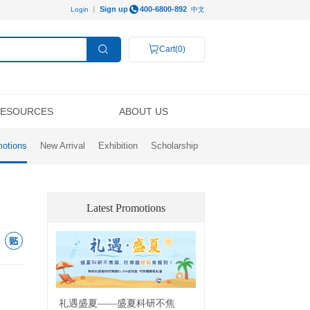
Sign 
Login
丨
ROMOTION
RESOURCES
Promotions
New Arrival
Exhibi
 Us
ical Support
ition
minex Multiplex Detection Services
Videos
News
Scholarship
Data Analysis
Distributors
Ordering
Top Papers
Epigenetics
Developmental Biology
Latest P
Immunology
Neuroscience
享到: