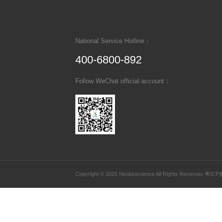
You may be interested i
QuikCyto® Rat TNF-α
ELISA kit (Quick Test)
ERC102aQT
Recently Viewed
QuantiCyto® Mouse IL-
6 ELISA kit
EMC004