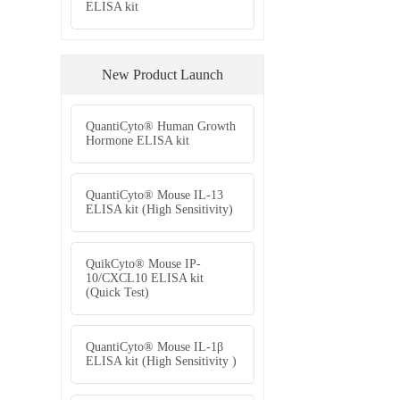
QuantiCyto® 
ELISA Kit
QuantiCyto® 
IgG(Total) EL
QuantiCyto® 
ELISA kit
New Prod
QuantiCyto®
Hormone ELIS