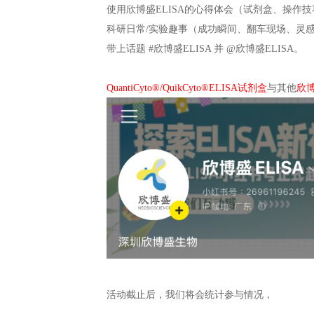
DETAILS
活动时间：
即日起至2025年3月3
活动标签：
#欣博盛ELISA
时间充裕，随时开动你的“科研小
参与方式
只需3步，轻松解锁购物金福利：
关注小红书官方账号 @欣博盛ELI
发布笔记，内容任选其一：
使用欣博盛ELISA的心得体会
科研日常/实验趣事（成功瞬间、
带上话题 #欣博盛ELISA 并 @欣