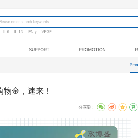
Product
nding:
TNF-α
IL-6
IL-1β
IFN-γ
VEGF
SERVICES
SUPPORT
P
ns
Experimental Procedure
Citations
Promotions
ELISA Development
About NeoBioscience
Customer reviews
FAQ
New Arrival
ELISA Outsourcing
RESEARCH AREAS
Honor
Notes
Contact
Techn
Exhib
Lu
APOPTOSIS ASSAY KITS
Cancer
IHC KITS
Metabolism
ELISA购物金，速来！
SECONDARY ANTIBODIES
Stem Cell
OTHER REAGENTS
Microbiology
24 10:00:58
分