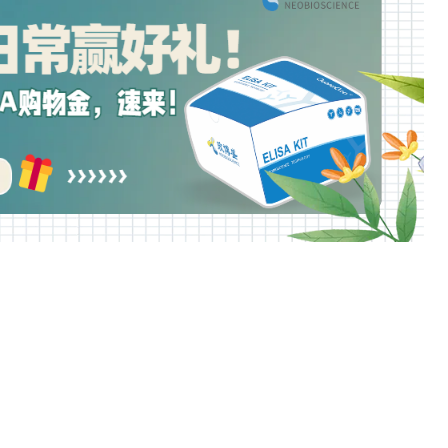
Cell Biology
Signaling Transduct