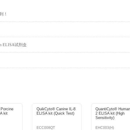
博盛品牌ELISA购物金50元。
放购物金，发放时间存在一定滞后；
LISA时从单笔订单中抵扣；
，最终解释权归欣博盛所有。
购欣博盛ELISA试剂盒赠美食礼盒，科研路上的美味惊喜~