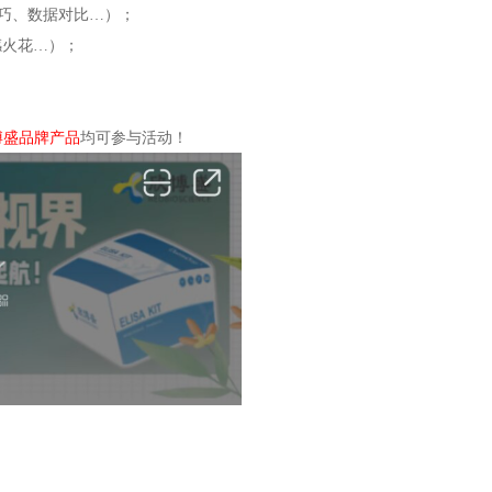
1日
剧场”！
SA；
（试剂盒、操作技巧、数据对比…）；
翻车现场、灵感火花…）；
博盛ELISA。