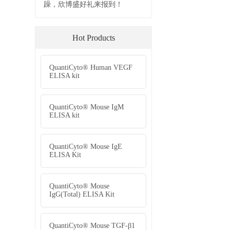
Cardiovascular
ion
礼遇盛夏——
躁，欣博盛好
Hot P
QuantiCyto®
ELISA kit
QuantiCyto® 
ELISA kit