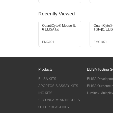
Return Back >
Recommend
礼遇盛夏——盛夏科研不焦躁，
毕业季，与欣博盛“盒”作共赢！
欣博盛ELISA新品：QuantiCyto® Hu
新春赠好礼，实验好物任您选！
购欣博盛试剂盒, 赠GeneTex二