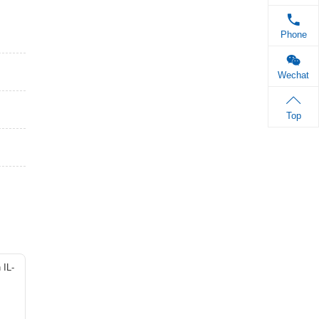
NEXT：
购ELISA试剂盒，解锁科技能量！欣博盛品牌ELISA Q2季度活动提前看