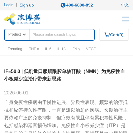
Login
丨
Sign up
400-6800-892
中文
Product
Cart(
0
)
Trending:
TNF-α
IL-6
IL-1β
IFN-γ
VEGF
PRODUCTS
IF=50.0 | 低剂量口服烟酰胺单核苷酸（NMN）为免疫性血
小板减少症治疗带来新思路
Category
2026-06-01
ELISA KITS
APOPTOSIS ASSAY KITS
自身免疫性疾病由于慢性进展、异质性表现、频繁的治疗抵
QuantiCyto®ELISA
IHC KITS
QuantiCyto®ELISA (High Sensitivity)
抗和应答持久性有限，一直是难以治愈的疾病。长期治疗主
SECONDARY ANTIBODIES
QuikCyto®ELISA(Quick Test)
要依赖广泛的免疫抑制，但疗效有限且伴有累积毒性风险，
OTHER REAGENTS
包括感染和器官损伤增加。免疫性血小板减少症（ITP）是
RESEARCH AREAS