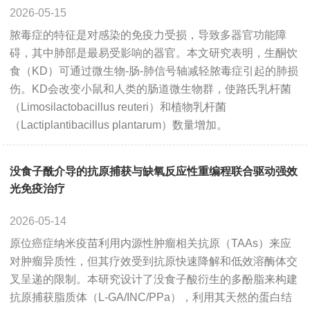
ABOUT US
2026-05-15
脓毒症的特征是对感染的免疫力受损，导致多器官功能障
About NeoBioscience
Honor
碍，其中肺部是最易受影响的器官。本文研究表明，生酮饮
食（KD）可通过微生物-肠-肺信号轴减轻脓毒症引起的肺损
Contact Us
News
伤。KD会改变小鼠和人类的肠道微生物群，使路氏乳杆菌
Distributors
（Limosilactobacillus reuteri）和植物乳杆菌
（Lactiplantibacillus plantarum）数量增加。
没食子酰介导的抗原捕获与缺氧反应性重编程联合驱动强效
光免疫治疗
2026-05-14
原位癌症纳米疫苗利用内源性肿瘤相关抗原（TAAs）来应
对肿瘤异质性，但其疗效受到抗原快速降解和低效溶酶体交
叉呈递的限制。本研究设计了没食子酸衍生的多酚脂来构建
抗原捕获脂质体（L-GA/INC/PPa），利用其天然的蛋白结