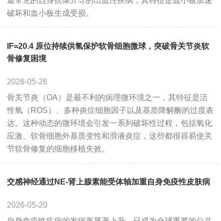
最常见的自身抗体介导的出血性疾病，其特征是血小板加速
破坏和血小板生成受损。
Cancer
Epigenetics
Metabolism
Developmental Biology
Stem Cell
Immunology
Microbiology
Neuroscience
Cell Biology
IF=20.4 原位持续供氢保护软骨细胞微球，突破骨关节炎软
骨修复困境
Cardiovascular
Signaling Transduction
2026-05-26
SERVICES
骨关节炎（OA）是最不利的病理微环境之一，其特征是活
性氧（ROS）、多种炎症细胞因子以及基质降解酶的过度表
ELISA Development
ELISA Outsourcing
达。这种动态的微环境会引发一系列破坏性过程，包括氧化
Luminex Multiplex Detection Services
应激、软骨细胞外基质变性和滑液炎症，这些都很容易使关
节软骨修复的细胞移植失效。
SUPPORT
交感神经通过NE-肾上腺素能受体轴加重自身免疫性皮肤病
Citations
Customer reviews
2026-05-20
Technical Support
Ordering
自身免疫性疾病的发病率显著上升，已成为全球重要的公共