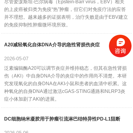
尽管爱泼斯坦-巴尔病毒（Epstein-Barr virus，EBV）相关
的上皮癌被归类为免疫“热”肿瘤，但它们对免疫疗法的应答
并不理想。越来越多的证据表明，治疗失败是由于EBV建立
的免疫抑制性肿瘤微环境所致。
A20减轻氧化自体DNA介导的急性肾损伤炎症
2026-05-07
泛素编辑酶A20可以调节炎症并维持稳态，但其在急性肾损
伤（AKI）中自身DNA介导的炎症中的作用尚不清楚。本研
究发现氧化的自身DNA在AKI小鼠和患者的血清中积累。这
种氧化的自身DNA通过激活cGAS-STING通路和NLRP3炎
症小体加剧了AKI的进展。
DC细胞纳米凝胶用于肿瘤引流淋巴结特异性PD-L1阻断
2026-05-06