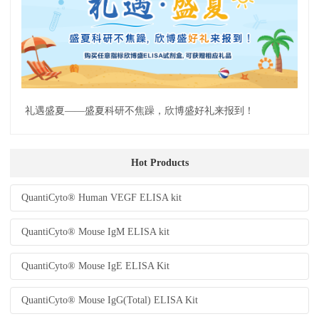
礼遇盛夏——盛夏科研不焦躁，欣博盛好礼来报到！
Hot Products
QuantiCyto® Human VEGF ELISA kit
QuantiCyto® Mouse IgM ELISA kit
QuantiCyto® Mouse IgE ELISA Kit
QuantiCyto® Mouse IgG(Total) ELISA Kit