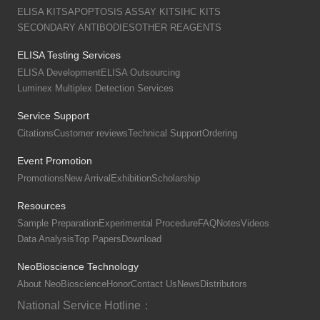
ELISA KITS
APOPTOSIS ASSAY KITS
IHC KITS
SECONDARY ANTIBODIES
OTHER REAGENTS
ELISA Testing Services
ELISA Development
ELISA Outsourcing
Luminex Multiplex Detection Services
Service Support
Citations
Customer reviews
Technical Support
Ordering
Event Promotion
Promotions
New Arrival
Exhibition
Scholarship
Resources
Sample Preparation
Experimental Procedure
FAQ
Notes
Videos
Data Analysis
Top Papers
Download
NeoBioscience Technology
About NeoBioscience
Honor
Contact Us
News
Distributors
National Service Hotline：