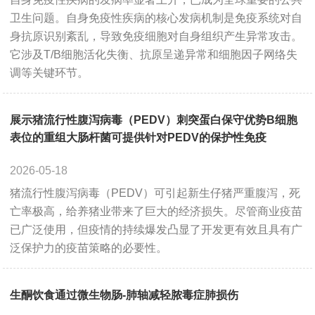
卫生问题。自身免疫性疾病的核心发病机制是免疫系统对自
身抗原识别紊乱，导致免疫细胞对自身组织产生异常攻击。
PROMOTION
它涉及T/B细胞活化失衡、抗原呈递异常和细胞因子网络失
调等关键环节。
Promotions
New Arrival
Exhibition
Scholarship
展示猪流行性腹泻病毒（PEDV）刺突蛋白保守优势B细胞
表位的重组大肠杆菌可提供针对PEDV的保护性免疫
RESOURCES
2026-05-18
猪流行性腹泻病毒（PEDV）可引起新生仔猪严重腹泻，死
Sample Preparation
Experimental Procedure
亡率极高，给养猪业带来了巨大的经济损失。尽管商业疫苗
FAQ
Notes
已广泛使用，但疫情的持续爆发凸显了开发更有效且具有广
泛保护力的疫苗策略的必要性。
Videos
Data Analysis
Top Papers
Download
生酮饮食通过微生物肠-肺轴减轻脓毒症肺损伤