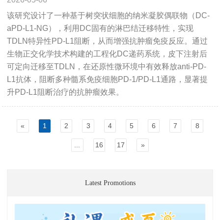
该研究设计了一种基于树突状细胞的纳米凝胶偶联物（DC-
aPD-L1-NG），利用DC固有的淋巴结迁移特性，实现
TDLN特异性PD-L1阻断，从而增强抗肿瘤免疫反应。通过
生物正交化学技术构建的工程化DC递药系统，皮下注射后
可定向迁移至TDLN，在还原性微环境中有效释放anti-PD-
L1抗体，阻断多种髓系免疫细胞PD-1/PD-L1通路，显著提
升PD-L1阻断治疗的抗肿瘤效果。
«
1
2
3
4
5
6
7
8
...
16
17
»
Latest Promotions