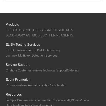
Products
ELISA KITS
APOPTOSIS ASSAY KITS
IHC KITS
SECONDARY ANTIBODIES
OTHER REAGENTS
ELISA Testing Services
ELISA Development
ELISA Outsourcing
Luminex Multiplex Detection Services
Service Support
Citations
Customer reviews
Technical Support
Ordering
Event Promotion
Promotions
New Arrival
Exhibition
Scholarship
Resources
Sample Preparation
Experimental Procedure
FAQ
Notes
Videos
Data Analysis
Top Papers
Download