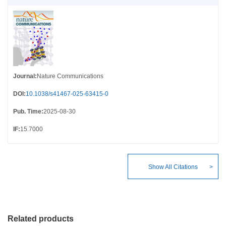
Journal
:
Nature Communications
DOI
:
10.1038/s41467-025-63415-0
Pub. Time
:
2025-08-30
IF
:
15.7000
Show All Citations
Related products