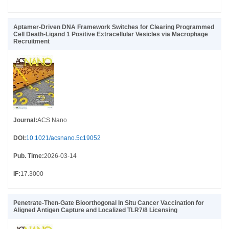
Aptamer-Driven DNA Framework Switches for Clearing Programmed
Cell Death-Ligand 1 Positive Extracellular Vesicles via Macrophage
Recruitment
Journal
:
ACS Nano
DOI
:
10.1021/acsnano.5c19052
Pub. Time
:
2026-03-14
IF
:
17.3000
Penetrate-Then-Gate Bioorthogonal In Situ Cancer Vaccination for
Aligned Antigen Capture and Localized TLR7/8 Licensing