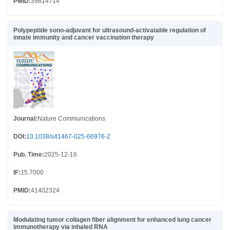
PMID
:
39814714
Polypeptide sono-adjuvant for ultrasound-activatable regulation of
innate immunity and cancer vaccination therapy
Journal
:
Nature Communications
DOI
:
10.1038/s41467-025-66976-2
Pub. Time
:
2025-12-16
IF
:
15.7000
PMID
:
41402324
Modulating tumor collagen fiber alignment for enhanced lung cancer
immunotherapy via inhaled RNA