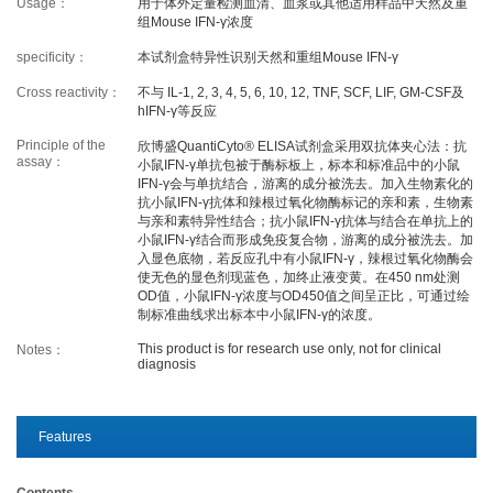
Usage：
用于体外定量检测血清、血浆或其他适用样品中天然及重
组Mouse IFN-γ浓度
specificity：
本试剂盒特异性识别天然和重组Mouse IFN-γ
PROMOTION
Cross reactivity：
不与 IL-1, 2, 3, 4, 5, 6, 10, 12, TNF, SCF, LIF, GM-CSF及
hIFN-γ等反应
Promotions
New Arrival
Principle of the
欣博盛QuantiCyto® ELISA试剂盒采用双抗体夹心法：抗
assay：
小鼠IFN-γ单抗包被于酶标板上，标本和标准品中的小鼠
Exhibition
Scholarship
IFN-γ会与单抗结合，游离的成分被洗去。加入生物素化的
抗小鼠IFN-γ抗体和辣根过氧化物酶标记的亲和素，生物素
与亲和素特异性结合；抗小鼠IFN-γ抗体与结合在单抗上的
RESOURCES
小鼠IFN-γ结合而形成免疫复合物，游离的成分被洗去。加
入显色底物，若反应孔中有小鼠IFN-γ，辣根过氧化物酶会
使无色的显色剂现蓝色，加终止液变黄。在450 nm处测
OD值，小鼠IFN-γ浓度与OD450值之间呈正比，可通过绘
Sample Preparation
Experimental Procedure
制标准曲线求出标本中小鼠IFN-γ的浓度。
FAQ
This product is for research use only, not for clinical
Notes
Notes：
diagnosis
Videos
Data Analysis
Top Papers
Download
Features
Contents