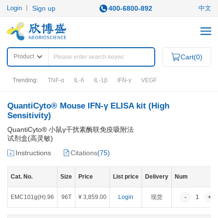
Login
丨
Sign up
400-6800-892
中文
Product
Cart(
0
)
Trending:
TNF-α
IL-6
IL-1β
IFN-γ
VEGF
QuantiCyto® Mouse IFN-γ ELISA kit (High
PRODUCTS
Sensitivity)
QuantiCyto® 小鼠γ干扰素酶联免疫吸附法
Category
试剂盒(高灵敏)
Instructions
Citations
(
75
)
ELISA KITS
APOPTOSIS ASSAY KITS
QuantiCyto®ELISA
IHC KITS
Cat. No.
Size
Price
QuantiCyto®ELISA (High Sensitivity)
List price
Delivery
Num
SECONDARY ANTIBODIES
QuikCyto®ELISA(Quick Test)
EMC101g(H).96
96T
¥ 3,859.00
Login
现货
-
1
+
OTHER REAGENTS
RESEARCH AREAS