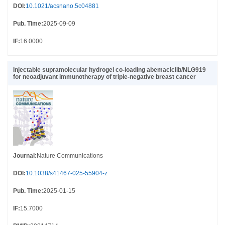
DOI
:
10.1021/acsnano.5c04881
Pub. Time
:
2025-09-09
IF
:
16.0000
Injectable supramolecular hydrogel co-loading abemaciclib/NLG919
for neoadjuvant immunotherapy of triple-negative breast cancer
Journal
:
Nature Communications
DOI
:
10.1038/s41467-025-55904-z
Pub. Time
:
2025-01-15
IF
:
15.7000