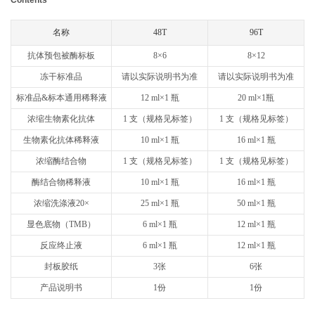
ABOUT US
名称
48T
96T
About NeoBioscience
Honor
抗体预包被酶标板
8×6
8×12
Contact Us
News
冻干标准品
请以实际说明书为准
请以实际说明书为准
标准品&标本通用稀释液
12 ml×1 瓶
20 ml×1瓶
Distributors
浓缩生物素化抗体
1 支（规格见标签）
1 支（规格见标签）
生物素化抗体稀释液
10 ml×1 瓶
16 ml×1 瓶
浓缩酶结合物
1 支（规格见标签）
1 支（规格见标签）
酶结合物稀释液
10 ml×1 瓶
16 ml×1 瓶
浓缩洗涤液20×
25 ml×1 瓶
50 ml×1 瓶
显色底物（TMB）
6 ml×1 瓶
12 ml×1 瓶
反应终止液
6 ml×1 瓶
12 ml×1 瓶
封板胶纸
3张
6张
产品说明书
1份
1份