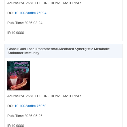
Journal
:
ADVANCED FUNCTIONAL MATERIALS
DOI
:
10.1002/adfm.75094
Pub. Time
:
2026-03-24
IF
:
19.9000
Global Cold Local Photothermal-Mediated Synergistic Metabolic
Antitumor Immunity
Journal
:
ADVANCED FUNCTIONAL MATERIALS
DOI
:
10.1002/adfm.76050
Pub. Time
:
2026-05-26
IF
:
19.9000