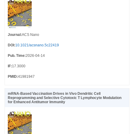
Journal
:
ACS Nano
DOI
:
10.1021/acsnano.5c22419
Pub. Time
:
2026-04-14
IF
:
17.3000
PMID
:
41981947
mRNA-Based Vaccination Drives in Vivo Dendritic Cell
Reprogramming and Selective Cytotoxic T Lymphocyte Modulation
for Enhanced Antitumor Immunity