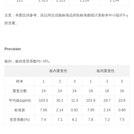
125
2.315
2.113
2.214
2.154
注意：本图仅供参考，应以同次试验标准品所绘标准曲线计算标本中小鼠IFN-γ
的含量。
Precision
板内，板间变异系数均<10%。
板内重复性
板间重复性
样本
1
2
3
1
2
3
重复次数
24
24
24
16
16
16
平均值(pg/ml)
103.5
30.1
11.3
101.9
29.7
10.6
标准差
7.66
2.14
0.92
7.95
2.14
0.80
变异系数(%)
7.4
7.1
8.1
7.8
7.2
7.5