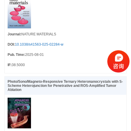
Journal
:
NATURE MATERIALS
DOI
:
10.1038/s41563-025-02284-w
Pub. Time
:
2025-08-01
IF
:
38.5000
Photo/Sono/Magneto-Responsive Ternary Heteronanocrystals with S-
Scheme Heterojunction for Penetrative and ROS-Amplified Tumor
Ablation