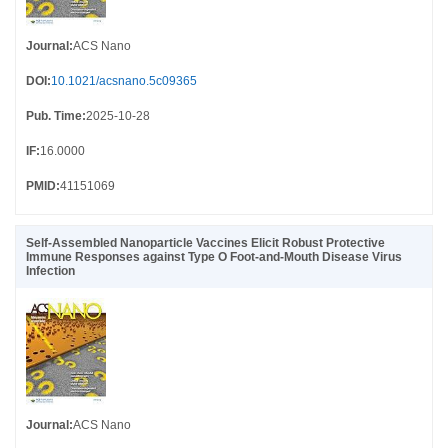
Journal
:
ACS Nano
DOI
:
10.1021/acsnano.5c09365
Pub. Time
:
2025-10-28
IF
:
16.0000
PMID
:
41151069
Self-Assembled Nanoparticle Vaccines Elicit Robust Protective
Immune Responses against Type O Foot-and-Mouth Disease Virus
Infection
Journal
:
ACS Nano