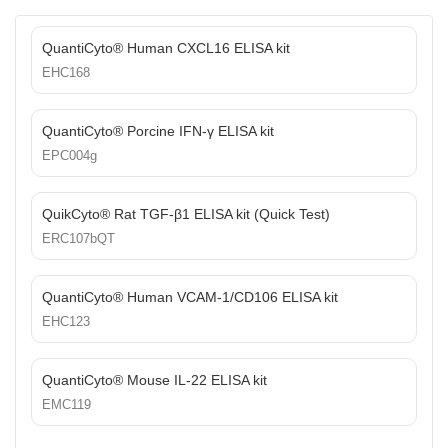
QuantiCyto® Human CXCL16 ELISA kit
EHC168
QuantiCyto® Porcine IFN-γ ELISA kit
EPC004g
QuikCyto® Rat TGF-β1 ELISA kit (Quick Test)
ERC107bQT
QuantiCyto® Human VCAM-1/CD106 ELISA kit
EHC123
QuantiCyto® Mouse IL-22 ELISA kit
EMC119