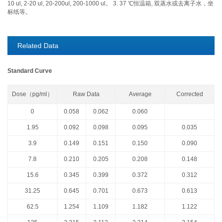
10 ul, 2-20 ul, 20-200ul, 200-1000 ul。 3. 37 ℃恒温箱, 双蒸水或去离子水，坐
标纸等。
Related Data
Standard Curve
Dose（pg/ml）
Raw Data
Average
Corrected
0
0.058
0.062
0.060
1.95
0.092
0.098
0.095
0.035
3.9
0.149
0.151
0.150
0.090
7.8
0.210
0.205
0.208
0.148
15.6
0.345
0.399
0.372
0.312
31.25
0.645
0.701
0.673
0.613
62.5
1.254
1.109
1.182
1.122