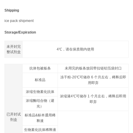
Shipping
ice pack shipment
Storage/Expiration
未开封完
4℃，请在保质期内使用
整试剂盒
抗体包被板条
未用完的板条放回带拉链铝箔袋封口
冻干粉-20℃可储存 6 个月左右，稀释后即
标准品
用即弃
浓缩生物素化抗体
浓缩液4℃可储存 1 个月左右，稀释后即用
浓缩酶结合物（避
即弃
光）
已开封试
标准品&标本通用稀
剂盒
释液
生物素化抗体稀释液