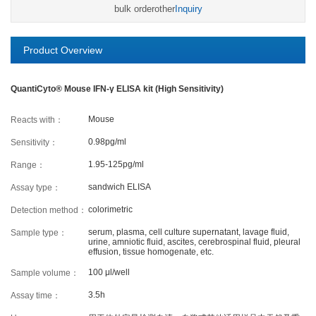
bulk order
other
Inquiry
Cancer
Epigenetics
Metabolism
Developmental Biology
Stem Cell
Immunology
Product Overview
Microbiology
Neuroscience
Cell Biology
Cardiovascular
Signaling Transduction
QuantiCyto® Mouse IFN-γ ELISA kit (High Sensitivity)
Mouse
Reacts with：
SERVICES
0.98pg/ml
Sensitivity：
1.95-125pg/ml
Range：
ELISA Development
ELISA Outsourcing
sandwich ELISA
Assay type：
Luminex Multiplex Detection Services
colorimetric
Detection method：
serum, plasma, cell culture supernatant, lavage fluid,
Sample type：
SUPPORT
urine, amniotic fluid, ascites, cerebrospinal fluid, pleural
effusion, tissue homogenate, etc.
100 μl/well
Sample volume：
Citations
Customer reviews
3.5h
Assay time：
Technical Support
Ordering