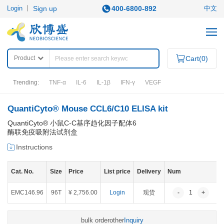
Login
丨
Sign up
400-6800-892
中文
Product
Cart(
0
)
Trending:
TNF-α
IL-6
IL-1β
IFN-γ
VEGF
QuantiCyto® Mouse CCL6/C10 ELISA kit
PRODUCTS
QuantiCyto® 小鼠C-C基序趋化因子配体6
酶联免疫吸附法试剂盒
Category
Instructions
ELISA KITS
APOPTOSIS ASSAY KITS
Cat. No.
QuantiCyto®ELISA
Size
Price
List price
Delivery
Num
IHC KITS
QuantiCyto®ELISA (High Sensitivity)
SECONDARY ANTIBODIES
QuikCyto®ELISA(Quick Test)
EMC146.96
96T
¥ 2,756.00
Login
现货
-
1
+
OTHER REAGENTS
RESEARCH AREAS
bulk order
other
Inquiry