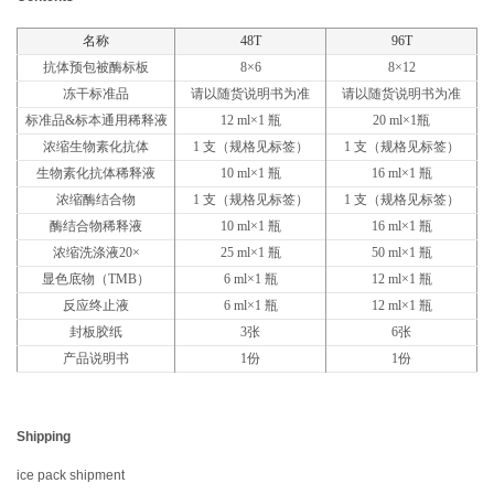
ABOUT US
名称
48T
96T
抗体预包被酶标板
8×6
8×12
About NeoBioscience
Honor
冻干标准品
请以随货说明书为准
请以随货说明书为准
Contact Us
News
标准品&标本通用稀释液
12 ml×1 瓶
20 ml×1瓶
浓缩生物素化抗体
1 支（规格见标签）
1 支（规格见标签）
Distributors
生物素化抗体稀释液
10 ml×1 瓶
16 ml×1 瓶
浓缩酶结合物
1 支（规格见标签）
1 支（规格见标签）
酶结合物稀释液
10 ml×1 瓶
16 ml×1 瓶
浓缩洗涤液20×
25 ml×1 瓶
50 ml×1 瓶
显色底物（TMB）
6 ml×1 瓶
12 ml×1 瓶
反应终止液
6 ml×1 瓶
12 ml×1 瓶
封板胶纸
3张
6张
产品说明书
1份
1份
Shipping
ice pack shipment