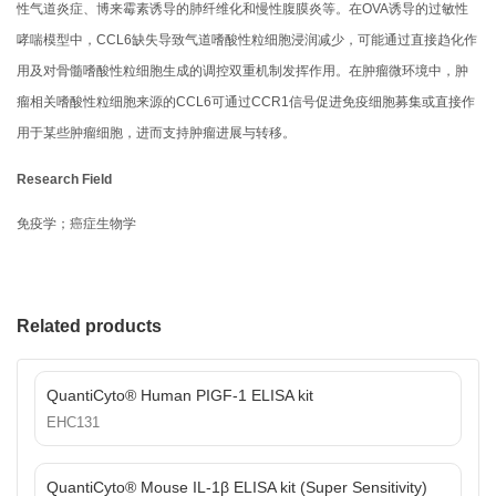
性气道炎症、博来霉素诱导的肺纤维化和慢性腹膜炎等。在OVA诱导的过敏性
哮喘模型中，CCL6缺失导致气道嗜酸性粒细胞浸润减少，可能通过直接趋化作
用及对骨髓嗜酸性粒细胞生成的调控双重机制发挥作用。在肿瘤微环境中，肿
瘤相关嗜酸性粒细胞来源的CCL6可通过CCR1信号促进免疫细胞募集或直接作
用于某些肿瘤细胞，进而支持肿瘤进展与转移。
Research Field
免疫学；癌症生物学
Related products
QuantiCyto® Human PIGF-1 ELISA kit
EHC131
QuantiCyto® Mouse IL-1β ELISA kit (Super Sensitivity)