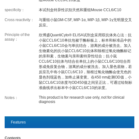
specificity：
本试剂盒特异性识别天然和重组Mouse CCL6/C10
PROMOTION
Cross reactivity：
与重组小鼠GM-CSF, MIP-1α, MIP-1β, MIP-1γ无明显交叉
反应。
Principle of the
欣博盛QuantiCyto® ELISA试剂盒采用双抗体夹心法：抗
Promotions
New Arrival
assay：
小鼠CCL6/C10单抗包被于酶标板上，标本和标准品中的
小鼠CCL6/C10会与单抗结合，游离的成分被洗去。加入
Exhibition
Scholarship
生物素化的抗小鼠CCL6/C10抗体和辣根过氧化物酶标记
的亲和素，生物素与亲和素特异性结合；抗小鼠
CCL6/C10抗体与结合在单抗上的小鼠CCL6/C10结合而
形成免疫复合物，游离的成分被洗去。加入显色底物，若
RESOURCES
反应孔中有小鼠CCL6/C10，辣根过氧化物酶会使无色的
显色剂现蓝色，加终止液变黄。在450 nm处测OD值，小
鼠CCL6/C10浓度与OD450值之间呈正比，可通过绘制标
Sample Preparation
Experimental Procedure
准曲线求出标本中小鼠CCL6/C10的浓度。
This product is for research use only, not for clinical
Notes：
FAQ
Notes
diagnosis
Videos
Data Analysis
Top Papers
Download
Features
Contents