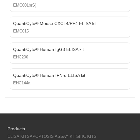
EMC001b(S)
QuantiCyto® Mouse CXCL4/PF4 ELISA kit
EMC015
QuantiCyto® Human IgG3 ELISA kit
EHC206
QuantiCyto® Human IFN-α ELISA kit
EHC144a
Products
ELISA KITS
APOPTOSIS ASSAY KITS
IHC KITS