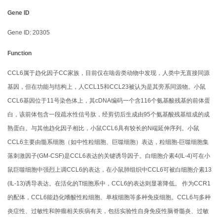
Gene ID
Gene ID: 20305
Function
CCL6属于趋化因子CC家族，目前仅在啮齿类动物中发现，人类中无直接同源
基因，但在功能与结构上，人CCL15和CCL23被认为是其旁系同源物。小鼠
CCL6基因位于11号染色体上，其cDNA编码一个含116个氨基酸残基的前体蛋
白，该前体包含一段疏水性信号肽，经剪切后生成由95个氨基酸残基组成的成
熟蛋白。与其他趋化因子相比，小鼠CCL6具有较长的N端延伸序列。小鼠
CCL6主要由髓系细胞（如中性粒细胞、巨噬细胞）表达，粒细胞-巨噬细胞集
落刺激因子(GM-CSF)是CCL6表达的关键诱导因子。白细胞介素4(IL-4)可在小
鼠巨噬细胞中强烈上调CCL6的表达，在小鼠肺组织中CCL6可被白细胞介素13
(IL-13)诱导表达。在活化的T细胞系中，CCL6的表达则显著降低。 作为CCR1
的配体，CCL6能趋化嗜酸性粒细胞、单核细胞等多种免疫细胞。CCL6与多种
炎症性、过敏性和肿瘤相关疾病有关，包括实验性自身免疫性脑脊髓炎、过敏