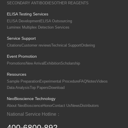
SECONDARY ANTIBODIES
OTHER REAGENTS
ELISA Testing Services
ELISA Development
ELISA Outsourcing
Luminex Multiplex Detection Services
Service Support
Citations
Customer reviews
Technical Support
Ordering
Event Promotion
Promotions
New Arrival
Exhibition
Scholarship
Resources
Sample Preparation
Experimental Procedure
FAQ
Notes
Videos
Data Analysis
Top Papers
Download
NeoBioscience Technology
About NeoBioscience
Honor
Contact Us
News
Distributors
National Service Hotline：
400-6800-892