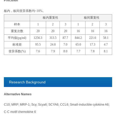
Precision
板内，板间变异系数均<10%。
板内重复性
板间重复性
样本
1
2
3
1
2
3
重复次数
20
20
20
16
16
16
平均值(pg/ml)
1256.3
313.5
87.7
844.2
221.6
58.1
标准差
95.5
24.8
7.0
65.0
17.3
4.7
变异系数(%)
7.6
7.9
8.0
7.7
7.8
8.1
Research Background
Alternative Names
C10; MRP; MRP-1; Scy; Scya6; SCYA6; CCL6; Small-inducible cytokine A6;
C-C motif chemokine 6