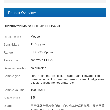
Cancer
Epigenetics
Metabolism
Product Overview
Developmental Biology
Stem Cell
Immunology
Microbiology
Neuroscience
Cell Biology
QuantiCyto® Mouse CCL6/C10 ELISA kit
Cardiovascular
Signaling Transduction
Mouse
Reacts with：
SERVICES
15.63pg/ml
Sensitivity：
31.25-2000pg/ml
Range：
ELISA Development
ELISA Outsourcing
sandwich ELISA
Assay type：
Luminex Multiplex Detection Services
colorimetric
Detection method：
serum, plasma, cell culture supernatant, lavage fluid,
Sample type：
urine, amniotic fluid, ascites, cerebrospinal fluid, pleural
effusion, tissue homogenate, etc.
SUPPORT
100 μl/well
Sample volume：
3.5h
Assay time：
Citations
Customer reviews
Usage：
用于体外定量检测血清、血浆或其他适用样品中天然及重
Technical Support
Ordering
组Mouse CCL6/C10浓度