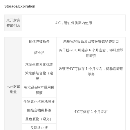
Storage/Expiration
未开封完
4℃，请在保质期内使用
整试剂盒
抗体包被板条
未用完的板条放回带拉链铝箔袋封口
冻干粉-20℃可储存 6 个月左右，稀释后即
标准品
用即弃
浓缩生物素化抗体
浓缩液4℃可储存 1 个月左右，稀释后即用
浓缩酶结合物（避
即弃
光）
已开封试
标准品&标本通用稀
剂盒
释液
生物素化抗体稀释液
酶结合物稀释液
4℃可储存 1 个月左右
显色底物（避光）
反应终止液