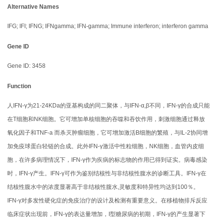
Alternative Names
IFG; IFI; IFNG; IFNgamma; IFN-gamma; Immune interferon; interferon gamma
Gene ID
Gene ID: 3458
Function
人IFN-γ为21-24KDa的亚基构成的同二聚体，与IFN-α,β不同，IFN-γ的合成只能
在T细胞和NK细胞。它可增加单核细胞的吞噬和吞饮作用，刺激细胞通过释放
氧化因子和TNF-a 而杀灭肿瘤细胞，它可增加激活B细胞的繁殖，与IL-2协同增
加免疫球蛋白轻链的合成。此外IFN-γ激活中性粒细胞，NK细胞，血管内皮细
胞，在许多病理情况下，IFN-γ作为疾病的标志物的作用已得到证实。病毒感染
时，IFN-γ产生。IFN-γ可作为鉴别结核性与非结核性腹水的诊断工具。IFN-γ在
结核性腹水中的浓度显著高于非结核性腹水,灵敏度和特异性均达到100％。
IFN-γ对多发性硬化症的免疫治疗的设计及检测有重要意义。在移植物排斥反应
临床症状出现前，IFN-γ的表达量增加，I型糖尿病的初期，IFN-γ的产生显著下