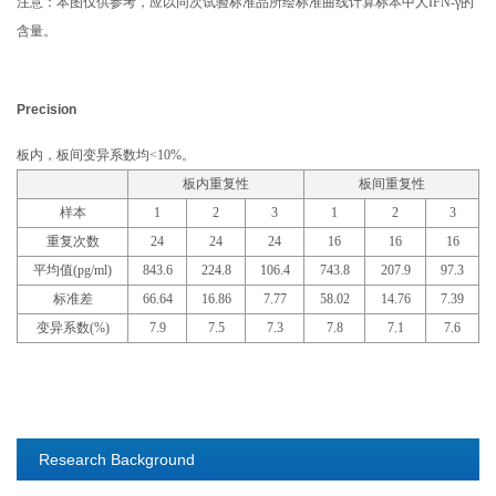
注意：本图仅供参考，应以同次试验标准品所绘标准曲线计算标本中人IFN-γ的
含量。
Precision
板内，板间变异系数均<10%。
板内重复性
板间重复性
样本
1
2
3
1
2
3
重复次数
24
24
24
16
16
16
平均值(pg/ml)
843.6
224.8
106.4
743.8
207.9
97.3
标准差
66.64
16.86
7.77
58.02
14.76
7.39
变异系数(%)
7.9
7.5
7.3
7.8
7.1
7.6
Research Background