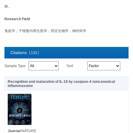
降。
Research Field
免疫学；干细胞与再生医学；癌症生物学；神经科学
Citations（
）
132
Sample Type
Sort
Recognition and maturation of IL-18 by caspase-4 noncanonical
inflammasome
Journal
:
NATURE