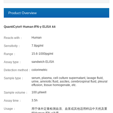
Cancer
Epigenetics
Metabolism
Product Overview
Developmental Biology
Stem Cell
Immunology
Microbiology
Neuroscience
Cell Biology
QuantiCyto® Human IFN-γ ELISA kit
Cardiovascular
Signaling Transduction
Human
Reacts with：
SERVICES
7.8pg/ml
Sensitivity：
15.6-1000pg/ml
Range：
ELISA Development
ELISA Outsourcing
sandwich ELISA
Assay type：
Luminex Multiplex Detection Services
colorimetric
Detection method：
serum, plasma, cell culture supernatant, lavage fluid,
Sample type：
urine, amniotic fluid, ascites, cerebrospinal fluid, pleural
effusion, tissue homogenate, etc.
SUPPORT
100 μl/well
Sample volume：
3.5h
Assay time：
Citations
Customer reviews
Usage：
用于体外定量检测血清、血浆或其他适用样品中天然及重
Technical Support
Ordering
组Human IFN-γ浓度