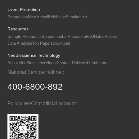
Event Promotion
Promotions
New Arrival
Exhibition
Scholarship
Resources
Sample Preparation
Experimental Procedure
FAQ
Notes
Videos
Data Analysis
Top Papers
Download
NeoBioscience Technology
About NeoBioscience
Honor
Contact Us
News
Distributors
National Service Hotline：
400-6800-892
Follow WeChat official account：