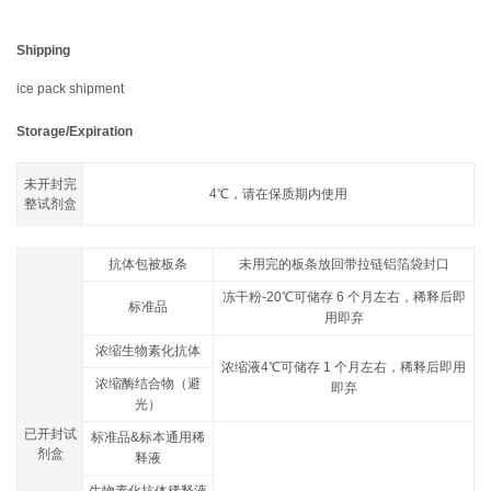
Shipping
ice pack shipment
Storage/Expiration
未开封完
4℃，请在保质期内使用
整试剂盒
抗体包被板条
未用完的板条放回带拉链铝箔袋封口
冻干粉-20℃可储存 6 个月左右，稀释后即
标准品
用即弃
浓缩生物素化抗体
浓缩液4℃可储存 1 个月左右，稀释后即用
浓缩酶结合物（避
即弃
光）
已开封试
标准品&标本通用稀
剂盒
释液
生物素化抗体稀释液