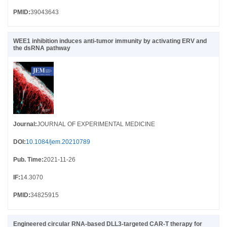
PMID
:
39043643
WEE1 inhibition induces anti-tumor immunity by activating ERV and
the dsRNA pathway
Journal
:
JOURNAL OF EXPERIMENTAL MEDICINE
DOI
:
10.1084/jem.20210789
Pub. Time
:
2021-11-26
IF
:
14.3070
PMID
:
34825915
Engineered circular RNA-based DLL3-targeted CAR-T therapy for