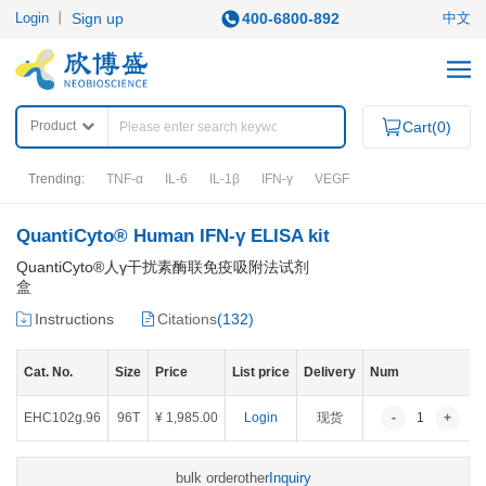
Login
丨
Sign up
400-6800-892
中文
Product
Cart(
0
)
Trending:
TNF-α
IL-6
IL-1β
IFN-γ
VEGF
QuantiCyto® Human IFN-γ ELISA kit
PRODUCTS
QuantiCyto®人γ干扰素酶联免疫吸附法试剂
盒
Category
Instructions
Citations
(
132
)
ELISA KITS
APOPTOSIS ASSAY KITS
Cat. No.
QuantiCyto®ELISA
Size
Price
List price
Delivery
Num
IHC KITS
QuantiCyto®ELISA (High Sensitivity)
SECONDARY ANTIBODIES
QuikCyto®ELISA(Quick Test)
EHC102g.96
96T
¥ 1,985.00
Login
现货
-
1
+
OTHER REAGENTS
RESEARCH AREAS
bulk order
other
Inquiry