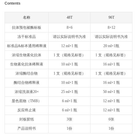
ABOUT US
Contents
名称
48T
96T
About NeoBioscience
Honor
抗体预包被酶标板
8×6
8×12
Contact Us
News
冻干标准品
请以实际说明书为准
请以实际说明书为准
Distributors
标准品&标本通用稀释液
12 ml×1 瓶
20 ml×1瓶
浓缩生物素化抗体
1 支（规格见标签）
1 支（规格见标签）
生物素化抗体稀释液
10 ml×1 瓶
16 ml×1 瓶
浓缩酶结合物
1 支（规格见标签）
1 支（规格见标签）
酶结合物稀释液
10 ml×1 瓶
16 ml×1 瓶
浓缩洗涤液20×
25 ml×1 瓶
50 ml×1 瓶
显色底物（TMB）
6 ml×1 瓶
12 ml×1 瓶
反应终止液
6 ml×1 瓶
12 ml×1 瓶
封板胶纸
3张
6张
产品说明书
1份
1份