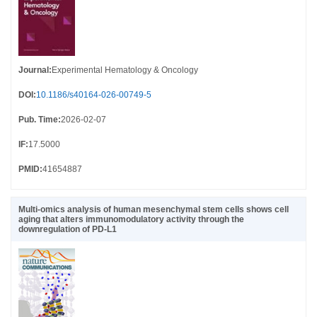
Journal
:
Experimental Hematology & Oncology
DOI
:
10.1186/s40164-026-00749-5
Pub. Time
:
2026-02-07
IF
:
17.5000
PMID
:
41654887
Multi-omics analysis of human mesenchymal stem cells shows cell
aging that alters immunomodulatory activity through the
downregulation of PD-L1