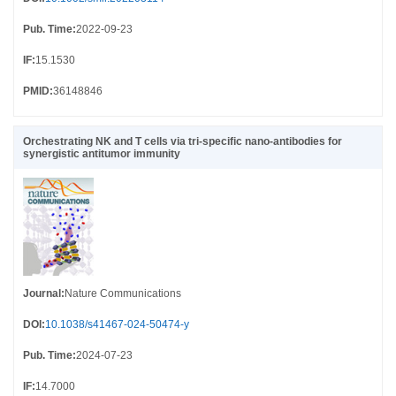
Pub. Time
:
2022-09-23
IF
:
15.1530
PMID
:
36148846
Orchestrating NK and T cells via tri-specific nano-antibodies for
synergistic antitumor immunity
Journal
:
Nature Communications
DOI
:
10.1038/s41467-024-50474-y
Pub. Time
:
2024-07-23
IF
:
14.7000