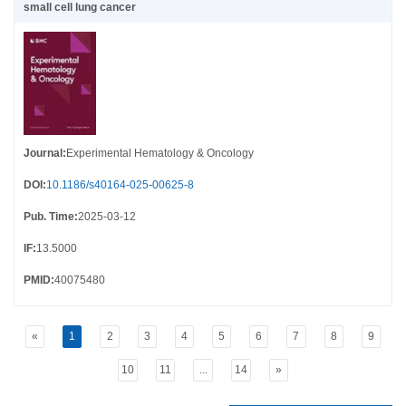
small cell lung cancer
Journal
:
Experimental Hematology & Oncology
DOI
:
10.1186/s40164-025-00625-8
Pub. Time
:
2025-03-12
IF
:
13.5000
PMID
:
40075480
«
1
2
3
4
5
6
7
8
9
10
11
...
14
»