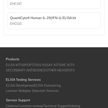
EHC187
QuantiCyto® Human IL-29(IFN-λ) ELISA kit
EHC015
Products
ELISA KITS
APOPTOSIS ASSAY KITS
IHC KITS
SECONDARY ANTIBODIES
OTHER REAGENTS
ELISA Testing Services
ELISA Development
ELISA Outsourcing
Luminex Multiplex Detection Services
Service Support
Citations
Customer reviews
Technical Support
Ordering