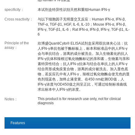
specificity：
本试剂盒特异性识别天然和重组Human IFN-γ
PROMOTION
Cross reactivity：
与以下细胞因子无明显交叉反应：Human IFN-α, IFN-β,
TNF-α, TGF-β1, HGF, IL-6, IL-10；Mouse IFN-α, IFN-β,
IFN-γ, TGF-β1, IL-6；Rat IFN-α, IFN-β, IFN-γ, TGF-β1, IL-
6
Promotions
New Arrival
Principle of the
欣博盛QuantiCyto® ELISA试剂盒采用双抗体夹心法：抗
Exhibition
Scholarship
assay：
人IFN-γ单抗包被于酶标板上，标本和标准品中的人IFN-γ
会与单抗结合，游离的成分被洗去。加入生物素化的抗人
IFN-γ抗体和辣根过氧化物酶标记的亲和素，生物素与亲和
素特异性结合；抗人IFN-γ抗体与结合在单抗上的人IFN-γ
RESOURCES
结合而形成免疫复合物，游离的成分被洗去。加入显色底
物，若反应孔中有人IFN-γ，辣根过氧化物酶会使无色的显
色剂现蓝色，加终止液变黄。在450 nm处测OD值，人
Sample Preparation
IFN-γ浓度与OD450值之间呈正比，可通过绘制标准曲线
Experimental Procedure
求出标本中人IFN-γ的浓度。
FAQ
Notes
This product is for research use only, not for clinical
Notes：
diagnosis
Videos
Data Analysis
Top Papers
Download
Features