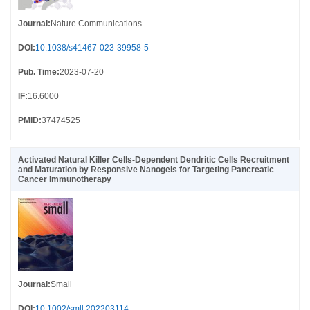
Journal
:
Nature Communications
DOI
:
10.1038/s41467-023-39958-5
Pub. Time
:
2023-07-20
IF
:
16.6000
PMID
:
37474525
Activated Natural Killer Cells-Dependent Dendritic Cells Recruitment
and Maturation by Responsive Nanogels for Targeting Pancreatic
Cancer Immunotherapy
Journal
:
Small
DOI
:
10.1002/smll.202203114