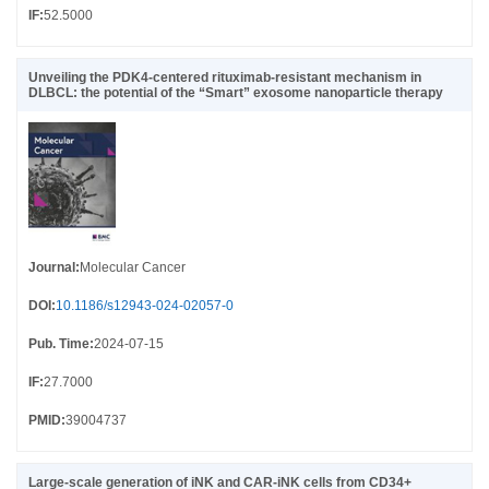
IF
:
52.5000
Unveiling the PDK4-centered rituximab-resistant mechanism in
DLBCL: the potential of the “Smart” exosome nanoparticle therapy
Journal
:
Molecular Cancer
DOI
:
10.1186/s12943-024-02057-0
Pub. Time
:
2024-07-15
IF
:
27.7000
PMID
:
39004737
Large-scale generation of iNK and CAR-iNK cells from CD34+