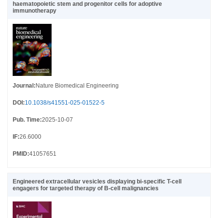
haematopoietic stem and progenitor cells for adoptive
immunotherapy
Journal
:
Nature Biomedical Engineering
DOI
:
10.1038/s41551-025-01522-5
Pub. Time
:
2025-10-07
IF
:
26.6000
PMID
:
41057651
Engineered extracellular vesicles displaying bi-specific T-cell
engagers for targeted therapy of B-cell malignancies