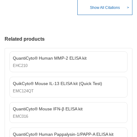
Show All Citations
Related products
QuantiCyto® Human MMP-2 ELISA kit
EHC210
QuikCyto® Mouse IL-13 ELISA kit (Quick Test)
EMC124QT
QuantiCyto® Mouse IFN-β ELISA kit
EMC016
QuantiCyto® Human Pappalysin-1/PAPP-A ELISA kit