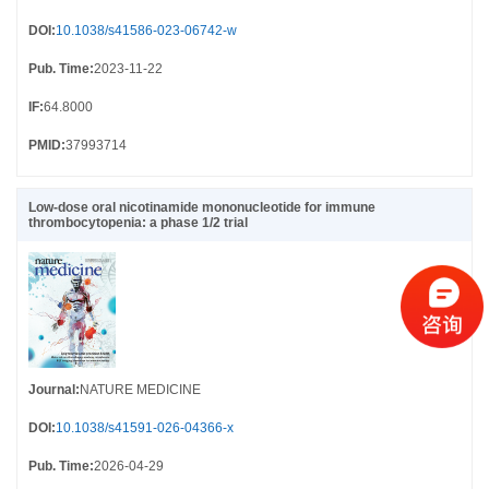
DOI
:
10.1038/s41586-023-06742-w
Pub. Time
:
2023-11-22
IF
:
64.8000
PMID
:
37993714
Low-dose oral nicotinamide mononucleotide for immune
thrombocytopenia: a phase 1/2 trial
Journal
:
NATURE MEDICINE
DOI
:
10.1038/s41591-026-04366-x
Pub. Time
:
2026-04-29